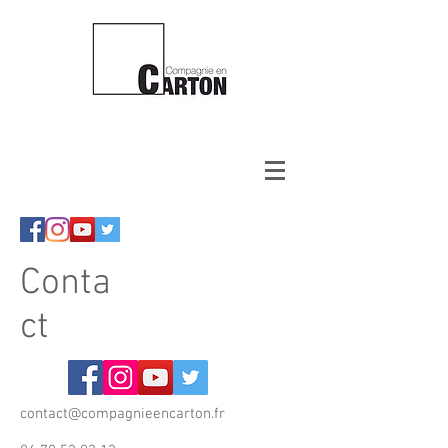
Conta
ct
contact@compagnieencarton.fr