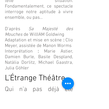
telle situation.
Fondamentalement, ce spectacle
interroge notre aptitude à vivre
ensemble, ou pas…
D'après
Sa Majesté des
Mouches
de WillIAM Goldwing
Adaptation et mise en scène
:
Clio
Meyer, assistée de Manon Worms
Interprétation
:
Marie Astier,
Damien Burle, Basile Despland,
Natàlia Dorlitz, Michael Gaastra,
Julia Göhler
L'Étrange Théâtre
Qui n’a pas déjà été
victime de la publicité ?
Les produits qu’on