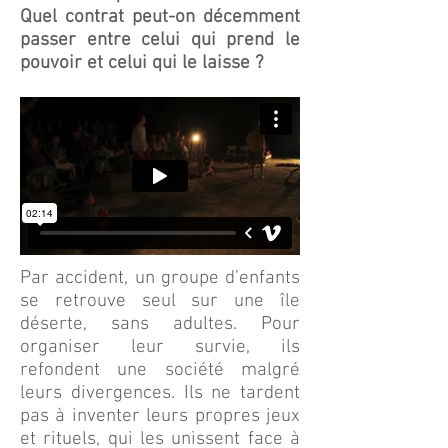
Quel contrat peut-on décemment
passer entre celui qui prend le
pouvoir et celui qui le laisse ?
Par accident, un groupe d’enfants
se retrouve seul sur une île
déserte, sans adultes. Pour
organiser leur survie, ils
refondent une société malgré
leurs divergences. Ils ne tardent
pas à inventer leurs propres jeux
et rituels, qui les unissent face à